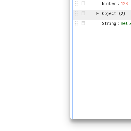
:
Number
123
Object
{2}
:
String
Hell