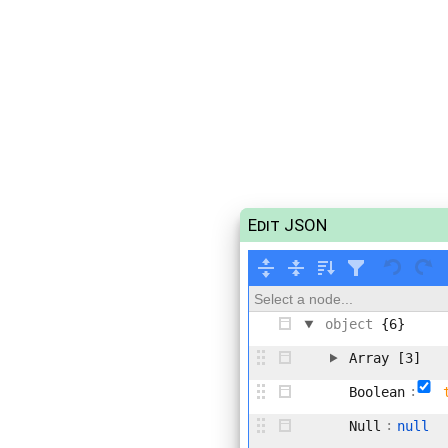
Edit JSON
Select a node...
object
{6}
Array
[3]
:
Boolean
:
Null
null
jsPanel